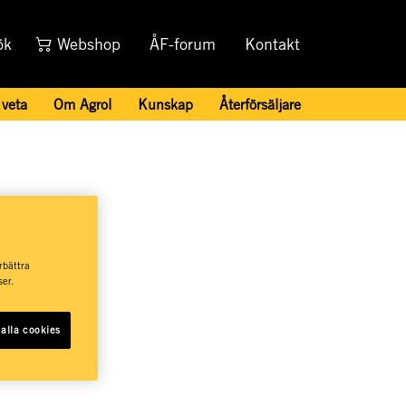
ök
Webshop
ÅF-forum
Kontakt
 veta
Om Agrol
Kunskap
Återförsäljare
om
rbättra
er.
alla cookies