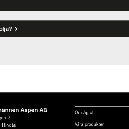
olja?
männen Aspen AB
Om Agrol
gen 2
Våra produkter
 Hindås