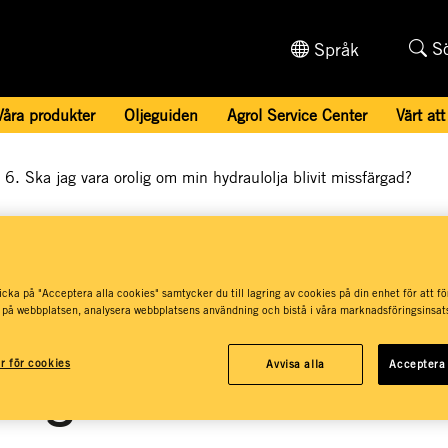
S
Språk
Våra produkter
Oljeguiden
Agrol Service Center
Värt att
6. Ska jag vara orolig om min hydraulolja blivit missfärgad?
a jag vara orolig 
cka på "Acceptera alla cookies" samtycker du till lagring av cookies på din enhet för att fö
ydraulolja blivit
 på webbplatsen, analysera webbplatsens användning och bistå i våra marknadsföringsinsats
ar för cookies
Avvisa alla
Acceptera 
ärgad?