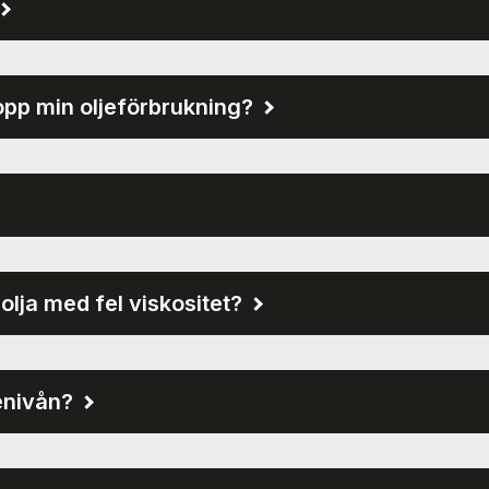
opp min oljeförbrukning?
olja med fel viskositet?
jenivån?