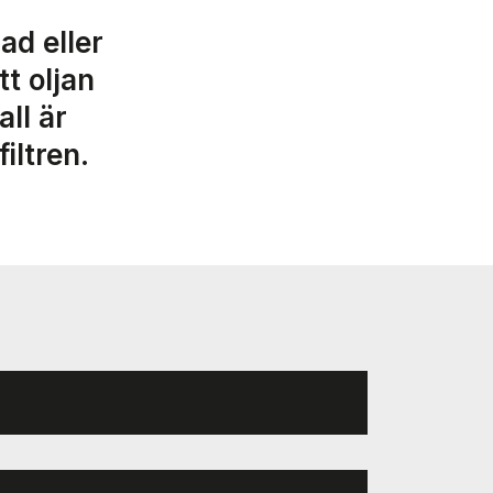
ad eller
tt oljan
all är
iltren.