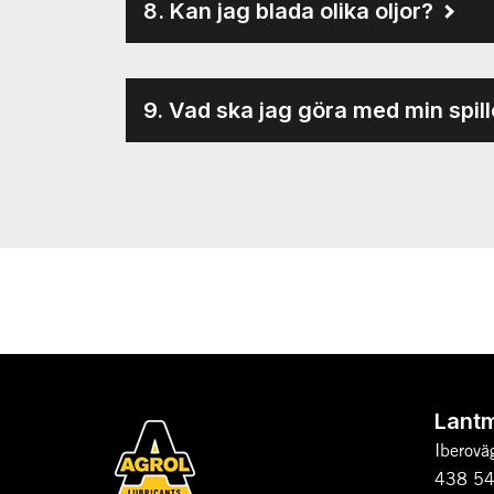
8. Kan jag blada olika oljor?
9. Vad ska jag göra med min spill
Lant
Iberovä
438 54