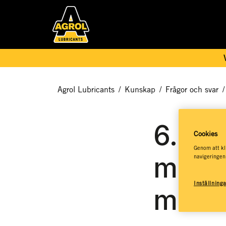
Agrol Lubricants
/
Kunskap
/
Frågor och svar
/
6. Sk
Cookies
Genom att kli
min h
navigeringen
Inställning
missf