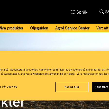
S
Språk
Våra produkter
Oljeguiden
Agrol Service Center
Värt att
cka på "Acceptera alla cookies" samtycker du till lagring av cookies på din enhet för att fö
 på webbplatsen, analysera webbplatsens användning och bistå i våra marknadsföringsinsats
ar för cookies
Avvisa alla
Acceptera 
kter