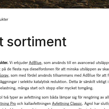
ukter
t sortiment
ukter.
Vi erbjuder
AdBlue
, som används till en avancerad utsläpp
 på de flesta nya dieselfordonen för att minska utsläppen av skadl
Spray
, som med fördel används tillsammans med AdBlue för att f
läggningar i selektiv katalytisk reduktion. Detta är särskilt viktig
belastning, många start och stopp eller mycket tomgång.
ol två typer av avfettning som båda lämpar sig för rengöring av all
ttning Pro
och kallavfettningen
Avfettning Classic
. Agrol har slut