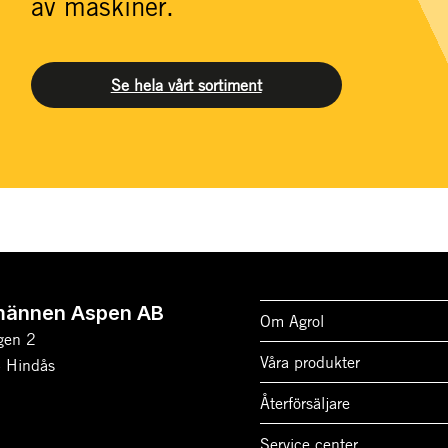
av maskiner.
Se hela vårt sortiment
männen Aspen AB
Om Agrol
gen 2
Våra produkter
 Hindås
Återförsäljare
Service center