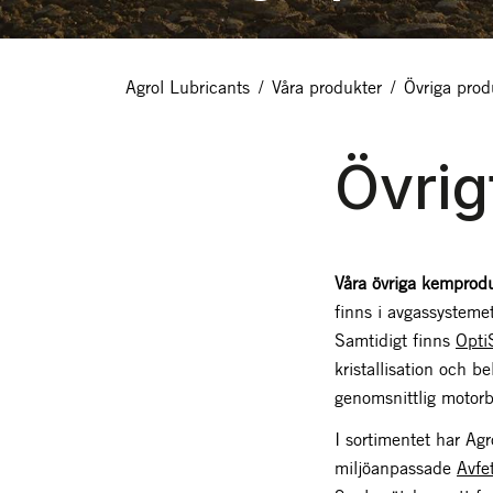
Agrol Lubricants
/
Våra produkter
/
Övriga prod
Övrig
Våra övriga kemprod
finns i avgassystemet
Samtidigt finns
Opti
kristallisation och be
genomsnittlig motor
I sortimentet har Agr
miljöanpassade
Avfe