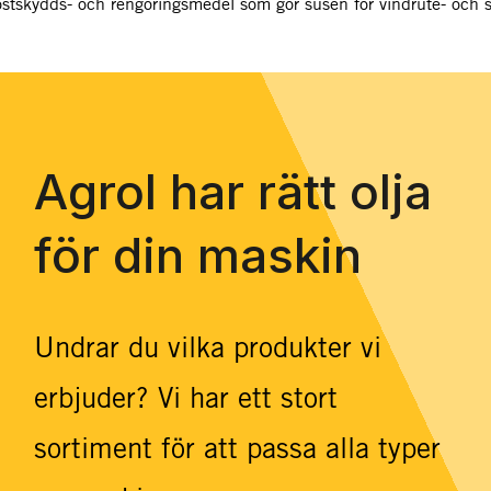
ostskydds- och rengöringsmedel som gör susen för vindrute- och s
Agrol har rätt olja
för din maskin
Undrar du vilka produkter vi
erbjuder? Vi har ett stort
sortiment för att passa alla typer