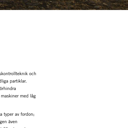
skontrollteknik och
iga partiklar.
örhindra
t i maskiner med låg
a typer av fordon;
ligen även