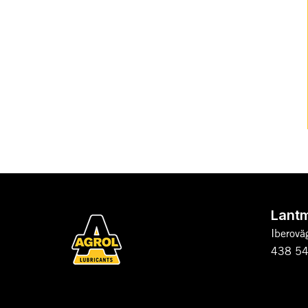
Lant
Iberovä
438 54