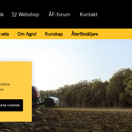
ök
Webshop
ÅF-forum
Kontakt
 veta
Om Agrol
Kunskap
Återförsäljare
rbättra
er.
alla cookies