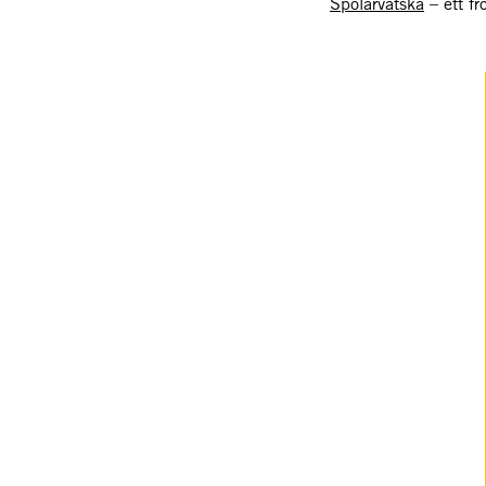
Spolarvätska
– ett fr