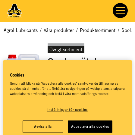
Agrol Lubricants
/
Våra produkter
/
Produktsortiment
/
Spolar
Övrigt sortiment
Spolarvätska
färdigblandad
Cookies
Genom att klicka på "Acceptera alla cookies" samtycker du till lagring av
Artikelnummer:
7609
cookies på din enhet för att förbättra navigeringen på webbplatsen, analysera
webbplatsens användning och bistå i våra marknadsföringsinsatser.
Färdigblandad spolarvätska för vindrute- och
Inställningar för cookies
strålkastarsystem med frostskydd och rengöringsmedel.
Ger effektiv rengöring
Avvisa alla
Acceptera alla cookies
Ger starkt frostskydd