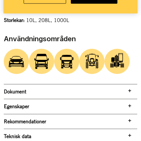
Renar effektivt vid låga temperaturer
Fullt blandbar med Adblue
Storlekar:
10L, 208L, 1000L
Användningsområden
Dokument
Egenskaper
Rekommendationer
Teknisk data