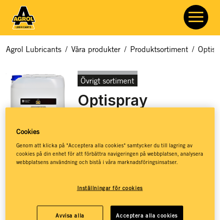
Agrol Lubricants
/
Våra produkter
/
Produktsortiment
/
Optisp
Övrigt sortiment
Optispray
Artikelnummer:
7968
Cookies
Genom att klicka på "Acceptera alla cookies" samtycker du till lagring av
cookies på din enhet för att förbättra navigeringen på webbplatsen, analysera
webbplatsens användning och bistå i våra marknadsföringsinsatser.
Alternativ till Adblue med additiv som aktivt förhindrar
kristallation. Utvecklad för maskiner med många start och
Inställningar för cookies
stopp samt drift vid låg temperatur.
Förebygger kristallisering och beläggningar i katalysatorn
Avvisa alla
Acceptera alla cookies