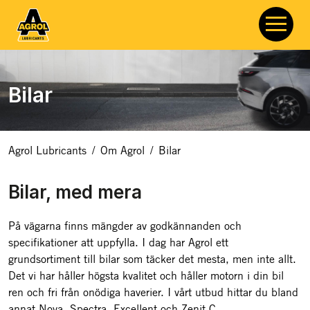
Bilar
Agrol Lubricants
/
Om Agrol
/
Bilar
Bilar, med mera
På vägarna finns mängder av godkännanden och
specifikationer att uppfylla. I dag har Agrol ett
grundsortiment till bilar som täcker det mesta, men inte allt.
Det vi har håller högsta kvalitet och håller motorn i din bil
ren och fri från onödiga haverier. I vårt utbud hittar du bland
annat
Nova
,
Spectra
,
Excellent
och
Zenit C
.