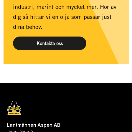
industri, marint och mycket mer. Hör av
dig så hittar vi en olja som passar just
dina behov.
Kontakta oss
Lantmännen Aspen AB
Iberovägen 2