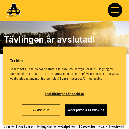
Tävlingen är avslutad!
Cookies
Agrol Lubricants
/
Värt att veta
/
Tävlingen är avslutad!
Genom att klicka på "Acceptera alla cookies" samtycker du till lagring av
cookies på din enhet för att förbättra navigeringen på webbplatsen, analysera
Vi har en vinnare!
webbplatsens användning och bistå i våra marknadsföringsinsatser.
Inställningar för cookies
Vinnaren av Sweden Rock-tävling är nu utsedd och det
blev
Roger Nilsson
som kammade hem vinsten! Genom att
Avvisa alla
Acceptera alla cookies
köpa en Agrolprodukt hos
Lantmännen Maskin i Tomelilla
, och
tack vare sin motivering om varför han använder Agrols oljor,
vinner han två st 4-dagars VIP-biljetter till Sweden Rock Festival.