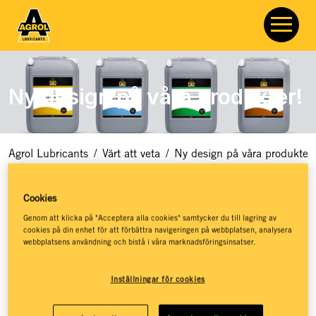
Ny design på våra produkter!
Agrol Lubricants
/
Värt att veta
/
Ny design på våra produkter!
Grått är det nya svarta – därför väljer vi grå plast
Cookies
I takt med att hållbarhet blir en självklar del av vår
Genom att klicka på "Acceptera alla cookies" samtycker du till lagring av
cookies på din enhet för att förbättra navigeringen på webbplatsen, analysera
produktutveckling gör vi nu ett medvetet val: vi har påbörjat
webbplatsens användning och bistå i våra marknadsföringsinsatser.
ett
byte från svart till grå plast på våra oljedunkar.
Vi ser det
som ett litet steg mot en större förändring – men som inte
Inställningar för cookies
slutar där. Den påbörjade resan innebär även att vi gett
etiketterna på oljedunkarna ett ansiktslyft!