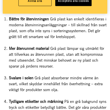
Avvisa alla
Acceptera alla cookies
Men varför grått? Här är fem goda skäl:
Bättre för återvinningen
Grå plast kan enkelt identifieras i
moderna återvinningsanläggningar – till skillnad från svart
plast, som ofta inte syns i sorteringssystemen. Det gör
grått till ett smartare val för kretsloppet.
Mer återvunnet material
Grå plast lämpar sig utmärkt för
att tillverkas av återvunnen plast, utan att kompromissa
med utseendet. Det minskar behovet av ny plast och
sparar på jordens resurser.
Svalare i solen
Grå plast absorberar mindre värme än
svart, vilket skyddar innehållet från överhettning – extra
viktigt för produkter som olja.
Tydligare etiketter och märkning
På en grå bakgrund syns
tryck och etiketter betydligt bättre. Det gör våra produkter