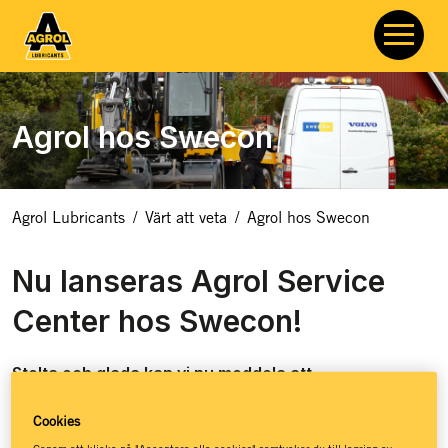
Agrol hos Swecon
Agrol Lubricants
/
Värt att veta
/
Agrol hos Swecon
Nu lanseras Agrol Service
Center hos Swecon!
Stolta och glada kan vi nu meddela att
framgångssagan Agrol Service Center når nya
höjder. Från och med 3 april hittar alla maskinägare
Cookies
ett tryggt och behjälpligt Agrol Service Center inne i