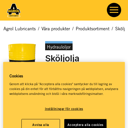
Agrol Lubricants
/
Våra produkter
/
Produktsortiment
/
Sköljo
Hydrauloljor
Sköljolja
Artikelnummer:
7703
Cookies
Genom att klicka på "Acceptera alla cookies" samtycker du till lagring av
cookies på din enhet för att förbättra navigeringen på webbplatsen, analysera
webbplatsens användning och bistå i våra marknadsföringsinsatser.
Zinkfri sköljolja för konvertering till miljöanpassade
hydrauloljor.
Inställningar för cookies
Rengör system effektivt
Blandbar med alla sorters hydrauloljor
Avvisa alla
Acceptera alla cookies