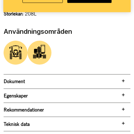
Högraffinerad basolja ger god prestanda
Storlekar:
208L
Användningsområden
Dokument
Egenskaper
Rekommendationer
Teknisk data