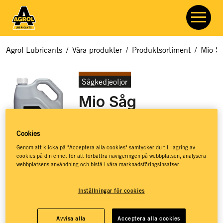
Agrol Lubricants
/
Våra produkter
/
Produktsortiment
/
Mio S
Sågkedjeoljor
Mio Såg
Artikelnummer:
7326
Cookies
Genom att klicka på "Acceptera alla cookies" samtycker du till lagring av
cookies på din enhet för att förbättra navigeringen på webbplatsen, analysera
webbplatsens användning och bistå i våra marknadsföringsinsatser.
Mineralbaserad kedjeolja för smörjning av kedjor och svärd i
Inställningar för cookies
motorsågar och skogsmaskiner.
God vidhäftningsförmåga
Avvisa alla
Acceptera alla cookies