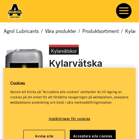
Agrol Lubricants
/
Våra produkter
/
Produktsortiment
/
Kylarv
Kylarvätskor
Kylarvätska
Classic
Cookies
Artikelnummer:
7511
Genom att klicka på "Acceptera alla cookies" samtycker du till lagring av
cookies på din enhet för att förbättra navigeringen på webbplatsen, analysera
webbplatsens användning och bistå i våra marknadsföringsinsatser.
Koncentrerad kylarvätska för förbränningsmotorer. Utvecklad
Inställningar för cookies
för att ge bra skydd mot korrosion.
Bra skydd mot korrosion ökar maskinens livslängd
Avvisa alla
Acceptera alla cookies
Minskar frostspänning för högre prestanda