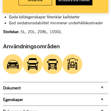
Avvisa alla
Acceptera alla cookies
API GL-5
Fungerar både där limited slip additiv föreskrivs och inte
Goda köldegenskaper förenklar kallstarter
God oxidationsstabilitet minimerar underhållskostnader
Storlekar:
5L, 20L, 208L, 1000L
Användningsområden
Dokument
Egenskaper