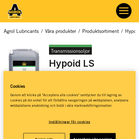
Agrol Lubricants
/
Våra produkter
/
Produktsortiment
/
Hypoi
Transmissionsoljor
Hypoid LS
Artikelnummer:
7724
Cookies
Genom att klicka på "Acceptera alla cookies" samtycker du till lagring av
cookies på din enhet för att förbättra navigeringen på webbplatsen, analysera
Mineralbaserad transmissionsolja med limited slip additiv och
webbplatsens användning och bistå i våra marknadsföringsinsatser.
viskositeten 80W-90. Utvecklad för bakaxlar med
differentialbroms som kräver limitied slip, men fungerar även
Inställningar för cookies
i standardiserade hypiodväxlar, drivaxlar, styrsystem, icke-
synkroniserade manuella växellådor och transaxlar.