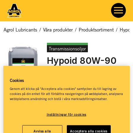
Agrol Lubricants
/
Våra produkter
/
Produktsortiment
/
Hypoi
Transmissionsoljor
Hypoid 80W-90
Artikelnummer:
7729
Cookies
Genom att klicka på "Acceptera alla cookies" samtycker du till lagring av
cookies på din enhet för att förbättra navigeringen på webbplatsen, analysera
webbplatsens användning och bistå i våra marknadsföringsinsatser.
Växellådsolja med viskositeten 80W-90. Utvecklad för
hypoidväxlar, drivaxlar, styrväxlar, osynkroniserade växellådor
och transaxlar.
Inställningar för cookies
API GL-5
Goda köldegenskaper förenklar kallstarter
Avvisa alla
Acceptera alla cookies