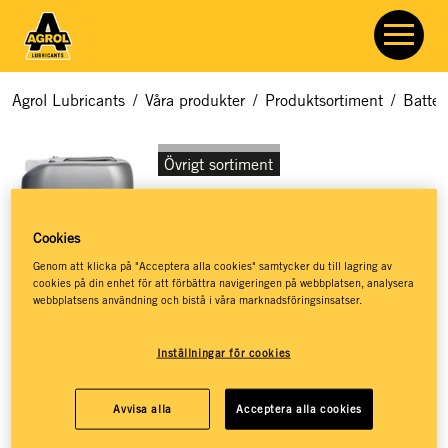
Agrol Lubricants
/
Våra produkter
/
Produktsortiment
/
Batter
Övrigt sortiment
Batterivatten
Cookies
Artikelnummer:
7614
Genom att klicka på "Acceptera alla cookies" samtycker du till lagring av
cookies på din enhet för att förbättra navigeringen på webbplatsen, analysera
webbplatsens användning och bistå i våra marknadsföringsinsatser.
Avmineraliserat och avjoniserat vatten för bil- och
Inställningar för cookies
båtbatterier.
Avmineraliserat
Avvisa alla
Acceptera alla cookies
Avjoniserat