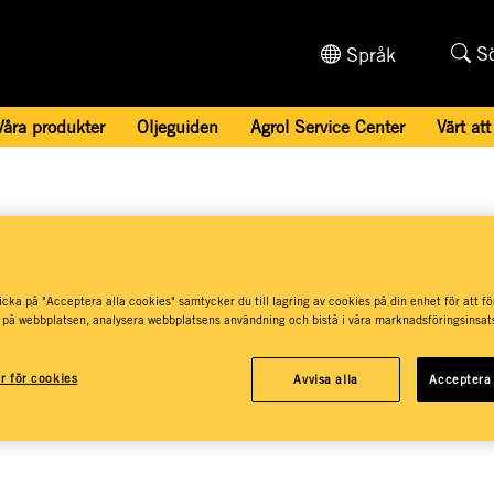
S
Språk
Våra produkter
Oljeguiden
Agrol Service Center
Värt att
r och svar
cka på "Acceptera alla cookies" samtycker du till lagring av cookies på din enhet för att fö
 på webbplatsen, analysera webbplatsens användning och bistå i våra marknadsföringsinsats
ar för cookies
Avvisa alla
Acceptera 