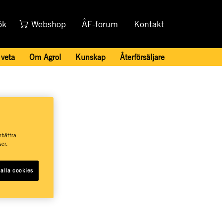
ök
Webshop
ÅF-forum
Kontakt
 veta
Om Agrol
Kunskap
Återförsäljare
rbättra
er.
alla cookies