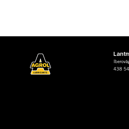
Lant
Iberovä
438 54