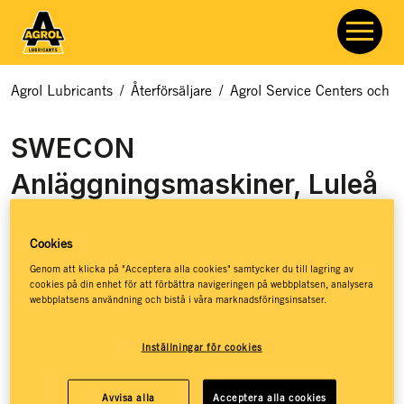
Agrol Lubricants
/
Återförsäljare
/
Agrol Service Centers och åt
SWECON
Anläggningsmaskiner, Luleå
Cookies
Genom att klicka på "Acceptera alla cookies" samtycker du till lagring av
cookies på din enhet för att förbättra navigeringen på webbplatsen, analysera
webbplatsens användning och bistå i våra marknadsföringsinsatser.
Inställningar för cookies
Swecon är exklusivt auktoriserad och rikstäckande
återförsäljare av Volvo Construction Equipment med ett brett
Avvisa alla
Acceptera alla cookies