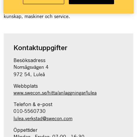
sortiment av smörjmedel för entreprenadmarknaden. Swecon
skapar värde genom att tillhandahålla branchens bästa
kunskap, maskiner och service.
Kontaktuppgifter
Besöksadress
Norrsågsvägen 4
972 54, Luleå
Webbplats
www.swecon.se/hitta/anlaggningar/lulea
Telefon & e-post
010-5560730
lulea.verkstad@swecon.com
Öppettider
Måndag - Fredag: 07:00 - 16:30