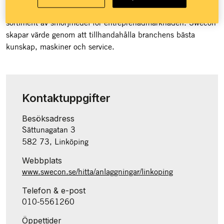
återförsäljare av Volvo Construction Equipment med ett brett
sortiment av smörjmedel för entreprenadmarknaden. Swecon
skapar värde genom att tillhandahålla branchens bästa
kunskap, maskiner och service.
Kontaktuppgifter
Besöksadress
Sättunagatan 3
582 73, Linköping
Webbplats
www.swecon.se/hitta/anlaggningar/linkoping
Telefon & e-post
010-5561260
Öppettider