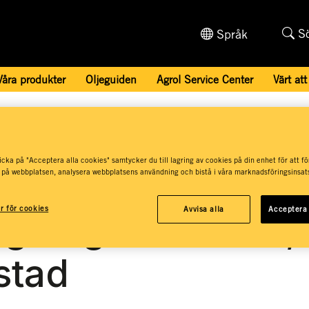
S
Språk
Våra produkter
Oljeguiden
Agrol Service Center
Värt att
 Centers och återförsäljare
/
SWECON Anläggningsmaskiner AB,
cka på "Acceptera alla cookies" samtycker du till lagring av cookies på din enhet för att fö
CON
 på webbplatsen, analysera webbplatsens användning och bistå i våra marknadsföringsinsats
ar för cookies
Avvisa alla
Acceptera 
gningsmaskiner,
stad