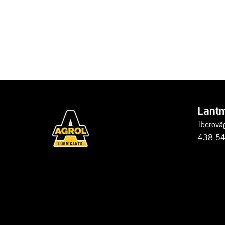
Lant
Iberovä
438 54