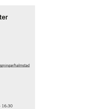
ter
ggningar/halmstad
- 16:30