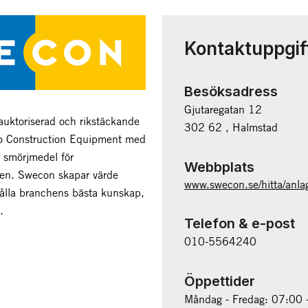
Kontaktuppgif
Besöksadress
Gjutaregatan 12
auktoriserad och rikstäckande
302 62 , Halmstad
lvo Construction Equipment med
v smörjmedel för
Webbplats
en. Swecon skapar värde
www.swecon.se/hitta/anla
hålla branchens bästa kunskap,
.
Telefon & e-post
010-5564240
Öppettider
Måndag - Fredag: 07:00 