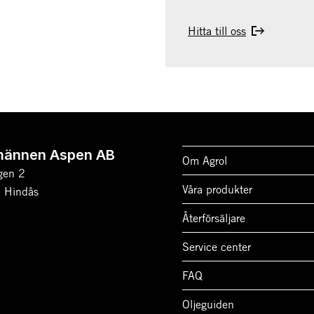
Hitta till oss
männen Aspen AB
Om Agrol
gen 2
Våra produkter
 Hindås
Återförsäljare
Service center
FAQ
Oljeguiden