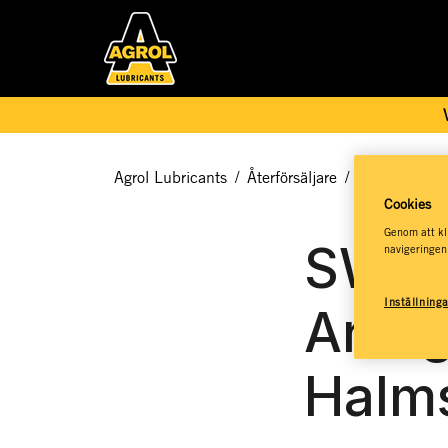
Agrol Lubricants
/
Återförsäljare
/
Agrol Service
Cookies
Genom att kli
SWE
navigeringen
Inställning
Anläg
Halm