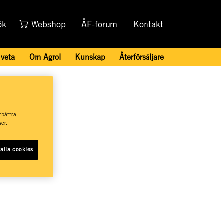
ök
Webshop
ÅF-forum
Kontakt
 veta
Om Agrol
Kunskap
Återförsäljare
 Halmstad
rbättra
er.
alla cookies