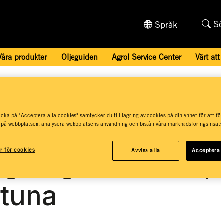
S
Språk
Våra produkter
Oljeguiden
Agrol Service Center
Värt att
 Centers och återförsäljare
/
SWECON Anläggningsmaskiner AB, 
cka på "Acceptera alla cookies" samtycker du till lagring av cookies på din enhet för att fö
CON
 på webbplatsen, analysera webbplatsens användning och bistå i våra marknadsföringsinsats
ar för cookies
Avvisa alla
Acceptera 
gningsmaskiner,
stuna