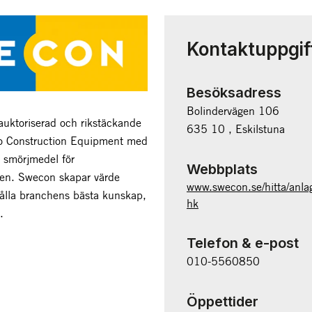
Kontaktuppgif
Besöksadress
Bolindervägen 106
auktoriserad och rikstäckande
635 10 , Eskilstuna
lvo Construction Equipment med
v smörjmedel för
Webbplats
en. Swecon skapar värde
www.swecon.se/hitta/anlag
hålla branchens bästa kunskap,
hk
.
Telefon & e-post
010-5560850
Öppettider