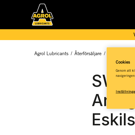
Agrol Lubricants
/
Återförsäljare
/
Agrol Service
Cookies
Genom att kli
SWE
navigeringen
Inställning
Anläg
Eskil