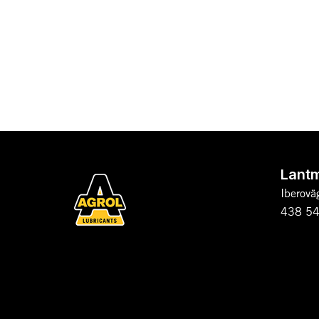
Lant
Iberovä
438 54