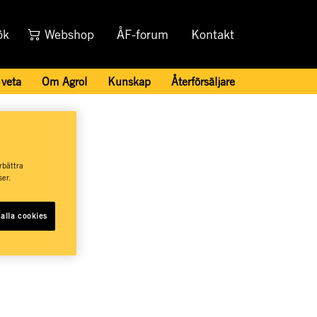
ök
Webshop
ÅF-forum
Kontakt
 veta
Om Agrol
Kunskap
Återförsäljare
Eskilstuna
rbättra
er.
alla cookies