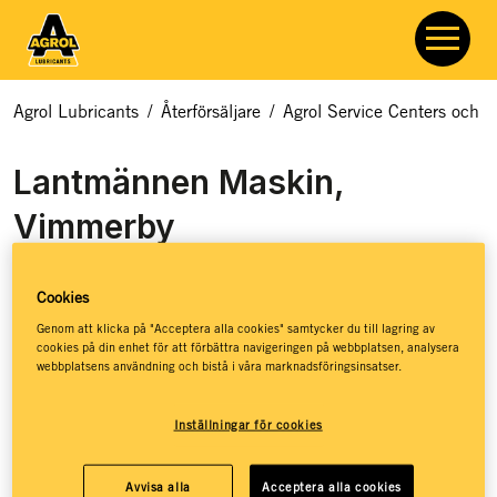
Agrol Lubricants
/
Återförsäljare
/
Agrol Service Centers och åt
Lantmännen Maskin,
Vimmerby
Cookies
Genom att klicka på "Acceptera alla cookies" samtycker du till lagring av
cookies på din enhet för att förbättra navigeringen på webbplatsen, analysera
webbplatsens användning och bistå i våra marknadsföringsinsatser.
Lantmännen Maskin representerar några av de starkaste
Inställningar för cookies
varumärkena på marknaden när det gäller lantbruksmaskiner.
De har genomgått en gedigen utbildning om smörjmedel och
Avvisa alla
Acceptera alla cookies
har ett väldigt brett sortiment av Agrols produkter. De finns