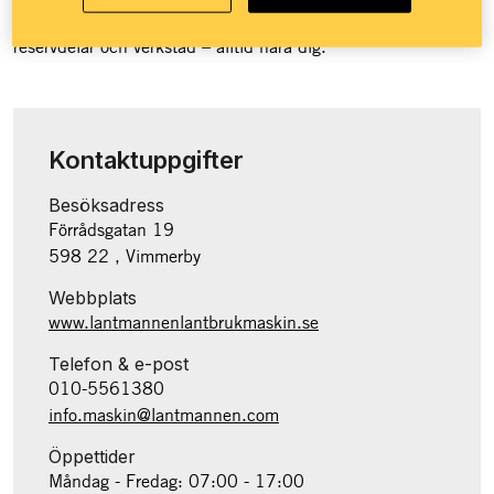
på fler än 50 platser över hela landet med maskiner,
reservdelar och verkstad – alltid nära dig.
Kontaktuppgifter
Besöksadress
Förrådsgatan 19
598 22 , Vimmerby
Webbplats
www.lantmannenlantbrukmaskin.se
Telefon & e-post
010-5561380
info.maskin@lantmannen.com
Öppettider
Måndag - Fredag: 07:00 - 17:00