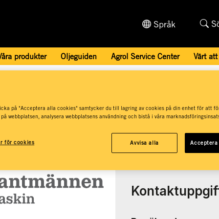
S
Språk
Våra produkter
Oljeguiden
Agrol Service Center
Värt att
 Centers och återförsäljare
/
Lantmännen Maskin AB, Sala
cka på "Acceptera alla cookies" samtycker du till lagring av cookies på din enhet för att fö
 på webbplatsen, analysera webbplatsens användning och bistå i våra marknadsföringsinsats
ännen Maskin, S
ar för cookies
Avvisa alla
Acceptera 
Kontaktuppgif