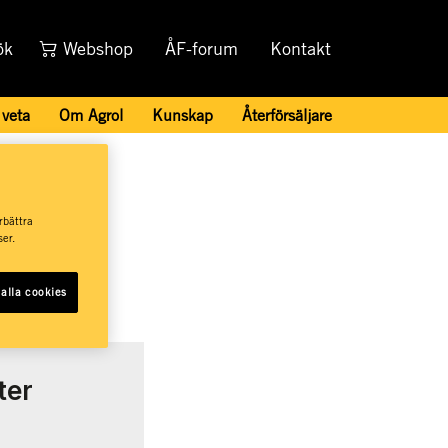
ök
Webshop
ÅF-forum
Kontakt
 veta
Om Agrol
Kunskap
Återförsäljare
rbättra
er.
ala
alla cookies
ter