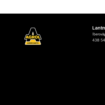
Lant
Iberovä
438 54