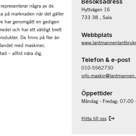
Besöksadress
epresenterar några av de
Hyttvägen 16
na på marknaden när det gäller
733 38 , Sala
De har genomgått en gedigen
edel och har ett väldigt brett
Webbplats
rodukter. De finns på fler än
www.lantmannenlantbruk
 landet med maskiner,
tad – alltid nära dig.
Telefon & e-post
010-5562730
info.maskin@lantmannen
Öppettider
Måndag - Fredag: 07:00 
Hitta till oss