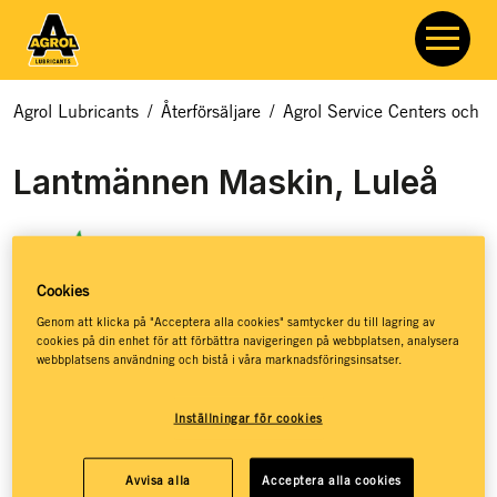
Agrol Lubricants
/
Återförsäljare
/
Agrol Service Centers och åt
Lantmännen Maskin, Luleå
Cookies
Genom att klicka på "Acceptera alla cookies" samtycker du till lagring av
cookies på din enhet för att förbättra navigeringen på webbplatsen, analysera
webbplatsens användning och bistå i våra marknadsföringsinsatser.
Lantmännen Maskin representerar några av de starkaste
varumärkena på marknaden när det gäller lantbruksmaskiner.
De har genomgått en gedigen utbildning om smörjmedel och
Inställningar för cookies
har ett väldigt brett sortiment av Agrols produkter. De finns
på fler än 50 platser över hela landet med maskiner,
Avvisa alla
Acceptera alla cookies