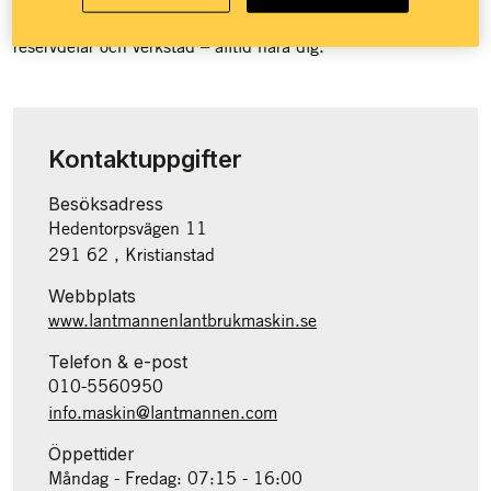
på fler än 50 platser över hela landet med maskiner,
reservdelar och verkstad – alltid nära dig.
Kontaktuppgifter
Besöksadress
Hedentorpsvägen 11
291 62 , Kristianstad
Webbplats
www.lantmannenlantbrukmaskin.se
Telefon & e-post
010-5560950
info.maskin@lantmannen.com
Öppettider
Måndag - Fredag: 07:15 - 16:00