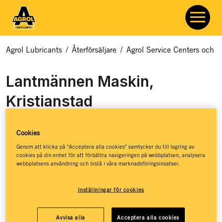
Agrol Lubricants
/
Återförsäljare
/
Agrol Service Centers och åt
Lantmännen Maskin,
Kristianstad
Cookies
Genom att klicka på "Acceptera alla cookies" samtycker du till lagring av
cookies på din enhet för att förbättra navigeringen på webbplatsen, analysera
webbplatsens användning och bistå i våra marknadsföringsinsatser.
Lantmännen Maskin representerar några av de starkaste
Inställningar för cookies
varumärkena på marknaden när det gäller lantbruksmaskiner.
De har genomgått en gedigen utbildning om smörjmedel och
Avvisa alla
Acceptera alla cookies
har ett väldigt brett sortiment av Agrols produkter. De finns