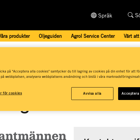
S
Språk
Våra produkter
Oljeguiden
Agrol Service Center
Värt att
 Centers och återförsäljare
/
Lantmännen Maskin AB, Enköping
cka på "Acceptera alla cookies" samtycker du till lagring av cookies på din enhet för att fö
männen Maskin,
 på webbplatsen, analysera webbplatsens användning och bistå i våra marknadsföringsinsats
ar för cookies
Avvisa alla
Acceptera 
ping