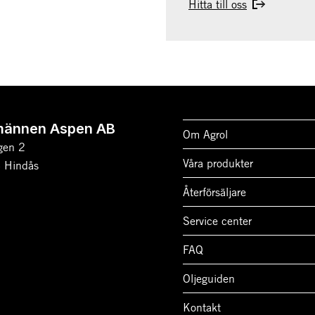
Hitta till oss
männen Aspen AB
Om Agrol
gen 2
Våra produkter
 Hindås
Återförsäljare
Service center
FAQ
Oljeguiden
Kontakt