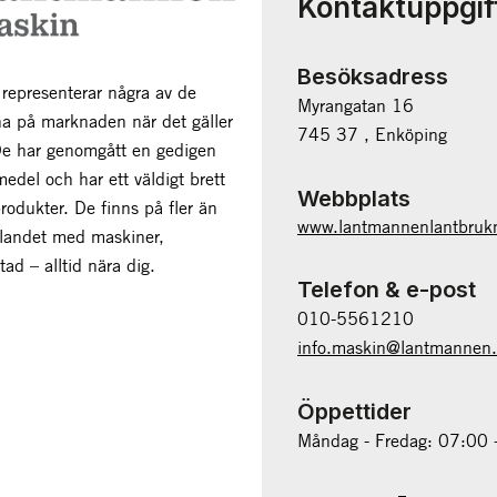
Kontaktuppgif
Besöksadress
epresenterar några av de
Myrangatan 16
na på marknaden när det gäller
745 37 , Enköping
De har genomgått en gedigen
edel och har ett väldigt brett
Webbplats
rodukter. De finns på fler än
www.lantmannenlantbruk
 landet med maskiner,
tad – alltid nära dig.
Telefon & e-post
010-5561210
info.maskin@lantmannen
Öppettider
Måndag - Fredag: 07:00 