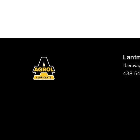
Lant
Iberovä
438 54