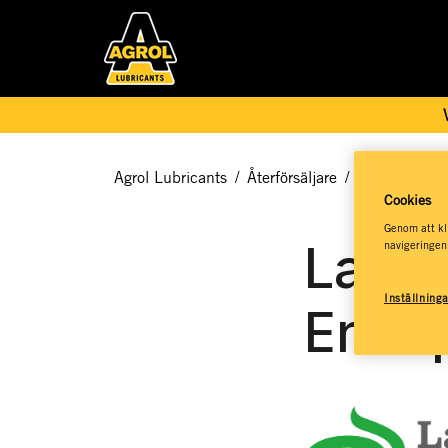
Agrol Lubricants
/
Återförsäljare
/
Agrol Service
Cookies
Genom att kli
Lant
navigeringen
Inställning
Enkö