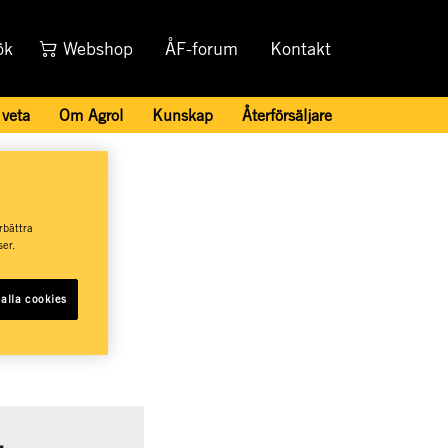
ök
Webshop
ÅF-forum
Kontakt
 veta
Om Agrol
Kunskap
Återförsäljare
rbättra
er.
alla cookies