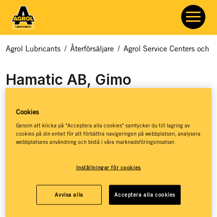
Agrol Lubricants
/
Återförsäljare
/
Agrol Service Centers och åt
Hamatic AB, Gimo
Återförsäljare av Agrols smörjmedel med god kunskap om
Cookies
både produkterna och den lokala marknaden. Hör av dig för
Genom att klicka på "Acceptera alla cookies" samtycker du till lagring av
att se om produkter du letar efter finns.
cookies på din enhet för att förbättra navigeringen på webbplatsen, analysera
webbplatsens användning och bistå i våra marknadsföringsinsatser.
Inställningar för cookies
Kontaktuppgifter
Avvisa alla
Acceptera alla cookies
Besöksadress
Väddika 108