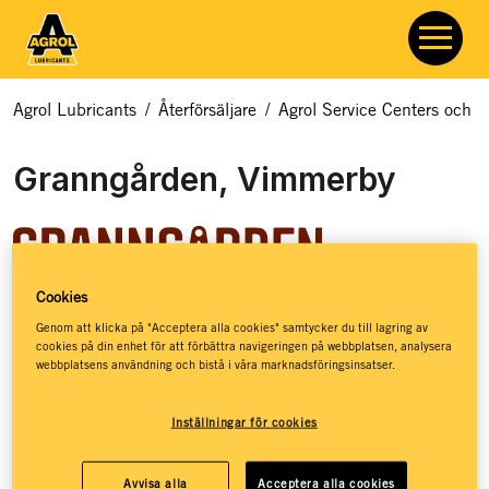
Agrol Lubricants
/
Återförsäljare
/
Agrol Service Centers och åt
Granngården, Vimmerby
Cookies
Granngården hjälper dig med allt som rör odling, djur och
Genom att klicka på "Acceptera alla cookies" samtycker du till lagring av
cookies på din enhet för att förbättra navigeringen på webbplatsen, analysera
natur. Hos Granngården hittar du ett basutbud av
webbplatsens användning och bistå i våra marknadsföringsinsatser.
smörjmedel, kloka råd och massor av inspiration – så att du
ska få de bästa förutsättningarna för att kunna leva ett
Inställningar för cookies
jordnära liv. Granngården har stöttat drömmar sedan 1880,
då de öppnade sin första lilla gårdshandel på den
småländska landsbygden. Idag, mer än 140 år senare, har
Avvisa alla
Acceptera alla cookies