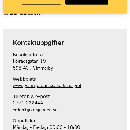
Granngården över 100 butiker runt om i landet och e-handel
på granngården.se.
Kontaktuppgifter
Besöksadress
Förrådsgatan 19
598 40 , Vimmerby
Webbplats
www.granngarden.se/marken/agrol
Telefon & e-post
0771-222444
order@granngarden.se
Öppettider
Måndag - Fredag: 09:00 - 18:00