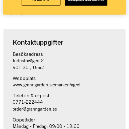
Granngården över 100 butiker runt om i landet och e-handel
på granngården.se.
Kontaktuppgifter
Besöksadress
Industrivägen 2
901 30 , Umeå
Webbplats
www.granngarden.se/marken/agrol
Telefon & e-post
0771-222444
order@granngarden.se
Öppettider
Måndag - Fredag: 09:00 - 19:00