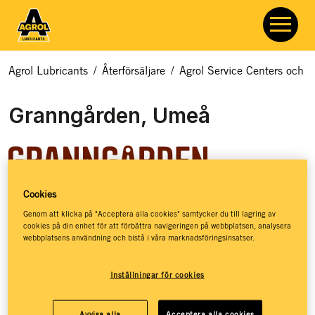
Agrol Lubricants
/
Återförsäljare
/
Agrol Service Centers och åt
Granngården, Umeå
Cookies
Granngården hjälper dig med allt som rör odling, djur och
Genom att klicka på "Acceptera alla cookies" samtycker du till lagring av
cookies på din enhet för att förbättra navigeringen på webbplatsen, analysera
natur. Hos Granngården hittar du ett basutbud av
webbplatsens användning och bistå i våra marknadsföringsinsatser.
smörjmedel, kloka råd och massor av inspiration – så att du
ska få de bästa förutsättningarna för att kunna leva ett
Inställningar för cookies
jordnära liv. Granngården har stöttat drömmar sedan 1880,
då de öppnade sin första lilla gårdshandel på den
småländska landsbygden. Idag, mer än 140 år senare, har
Avvisa alla
Acceptera alla cookies