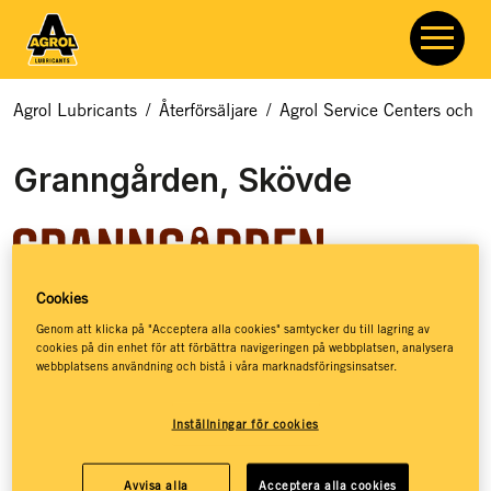
Agrol Lubricants
/
Återförsäljare
/
Agrol Service Centers och åt
Granngården, Skövde
Cookies
Granngården hjälper dig med allt som rör odling, djur och
Genom att klicka på "Acceptera alla cookies" samtycker du till lagring av
cookies på din enhet för att förbättra navigeringen på webbplatsen, analysera
natur. Hos Granngården hittar du ett basutbud av
webbplatsens användning och bistå i våra marknadsföringsinsatser.
smörjmedel, kloka råd och massor av inspiration – så att du
ska få de bästa förutsättningarna för att kunna leva ett
Inställningar för cookies
jordnära liv. Granngården har stöttat drömmar sedan 1880,
då de öppnade sin första lilla gårdshandel på den
småländska landsbygden. Idag, mer än 140 år senare, har
Avvisa alla
Acceptera alla cookies