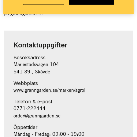
Granngården över 100 butiker runt om i landet och e-handel
på granngården.se.
Kontaktuppgifter
Besöksadress
Mariestadsvägen 104
541 39 , Skövde
Webbplats
www.granngarden.se/marken/agrol
Telefon & e-post
0771-222444
order@granngarden.se
Öppettider
Måndag - Fredag: 09:00 - 19:00