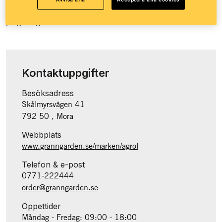
Granngården över 100 butiker runt om i landet och e-handel
på granngården.se.
Kontaktuppgifter
Besöksadress
Skålmyrsvägen 41
792 50 , Mora
Webbplats
www.granngarden.se/marken/agrol
Telefon & e-post
0771-222444
order@granngarden.se
Öppettider
Måndag - Fredag: 09:00 - 18:00