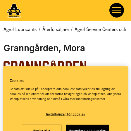
Agrol Lubricants
/
Återförsäljare
/
Agrol Service Centers och åt
Granngården, Mora
Cookies
Granngården hjälper dig med allt som rör odling, djur och
Genom att klicka på "Acceptera alla cookies" samtycker du till lagring av
cookies på din enhet för att förbättra navigeringen på webbplatsen, analysera
natur. Hos Granngården hittar du ett basutbud av
webbplatsens användning och bistå i våra marknadsföringsinsatser.
smörjmedel, kloka råd och massor av inspiration – så att du
ska få de bästa förutsättningarna för att kunna leva ett
Inställningar för cookies
jordnära liv. Granngården har stöttat drömmar sedan 1880,
då de öppnade sin första lilla gårdshandel på den
småländska landsbygden. Idag, mer än 140 år senare, har
Avvisa alla
Acceptera alla cookies