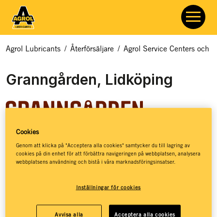
Agrol Lubricants
/
Återförsäljare
/
Agrol Service Centers och åt
Granngården, Lidköping
Cookies
Granngården hjälper dig med allt som rör odling, djur och
Genom att klicka på "Acceptera alla cookies" samtycker du till lagring av
cookies på din enhet för att förbättra navigeringen på webbplatsen, analysera
natur. Hos Granngården hittar du ett basutbud av
webbplatsens användning och bistå i våra marknadsföringsinsatser.
smörjmedel, kloka råd och massor av inspiration – så att du
ska få de bästa förutsättningarna för att kunna leva ett
Inställningar för cookies
jordnära liv. Granngården har stöttat drömmar sedan 1880,
då de öppnade sin första lilla gårdshandel på den
småländska landsbygden. Idag, mer än 140 år senare, har
Avvisa alla
Acceptera alla cookies