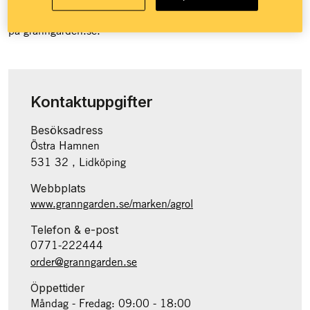
Granngården över 100 butiker runt om i landet och e-handel
på granngården.se.
Kontaktuppgifter
Besöksadress
Östra Hamnen
531 32 , Lidköping
Webbplats
www.granngarden.se/marken/agrol
Telefon & e-post
0771-222444
order@granngarden.se
Öppettider
Måndag - Fredag: 09:00 - 18:00