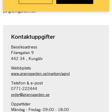
Granngården över 100 butiker runt om i landet och e-handel
på granngården.se.
Kontaktuppgifter
Besöksadress
Filaregatan 9
442 34 , Kungälv
Webbplats
www.granngarden.se/marken/agrol
Telefon & e-post
0771-222444
order@granngarden.se
Öppettider
Måndag - Fredag: 09:00 - 18:00