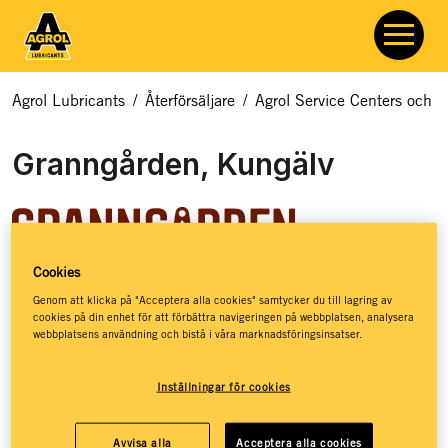
Agrol Lubricants
/
Återförsäljare
/
Agrol Service Centers och åt
Granngården, Kungälv
Cookies
Granngården hjälper dig med allt som rör odling, djur och
Genom att klicka på "Acceptera alla cookies" samtycker du till lagring av
cookies på din enhet för att förbättra navigeringen på webbplatsen, analysera
natur. Hos Granngården hittar du ett basutbud av
webbplatsens användning och bistå i våra marknadsföringsinsatser.
smörjmedel, kloka råd och massor av inspiration – så att du
ska få de bästa förutsättningarna för att kunna leva ett
Inställningar för cookies
jordnära liv. Granngården har stöttat drömmar sedan 1880,
då de öppnade sin första lilla gårdshandel på den
småländska landsbygden. Idag, mer än 140 år senare, har
Avvisa alla
Acceptera alla cookies