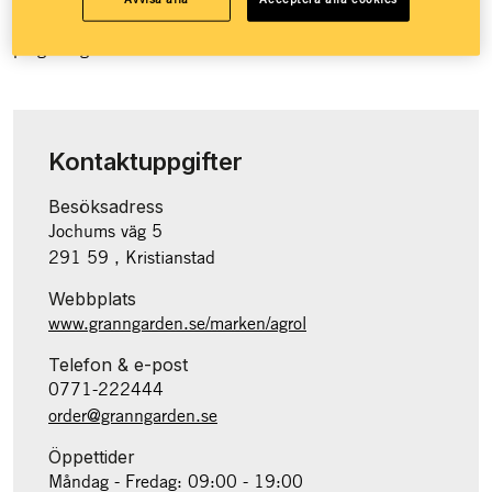
Granngården över 100 butiker runt om i landet och e-handel
på granngården.se.
Kontaktuppgifter
Besöksadress
Jochums väg 5
291 59 , Kristianstad
Webbplats
www.granngarden.se/marken/agrol
Telefon & e-post
0771-222444
order@granngarden.se
Öppettider
Måndag - Fredag: 09:00 - 19:00