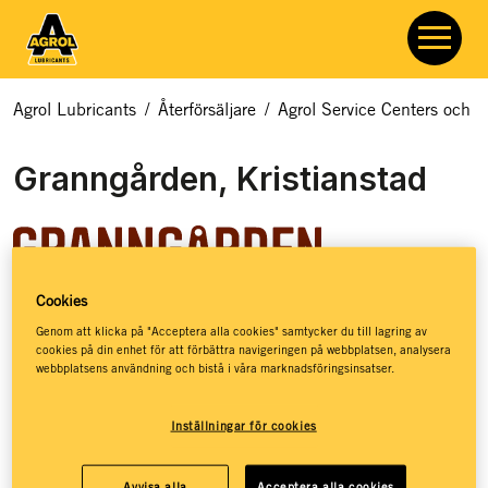
Agrol Lubricants
/
Återförsäljare
/
Agrol Service Centers och åt
Granngården, Kristianstad
Cookies
Granngården hjälper dig med allt som rör odling, djur och
Genom att klicka på "Acceptera alla cookies" samtycker du till lagring av
cookies på din enhet för att förbättra navigeringen på webbplatsen, analysera
natur. Hos Granngården hittar du ett basutbud av
webbplatsens användning och bistå i våra marknadsföringsinsatser.
smörjmedel, kloka råd och massor av inspiration – så att du
ska få de bästa förutsättningarna för att kunna leva ett
Inställningar för cookies
jordnära liv. Granngården har stöttat drömmar sedan 1880,
då de öppnade sin första lilla gårdshandel på den
småländska landsbygden. Idag, mer än 140 år senare, har
Avvisa alla
Acceptera alla cookies