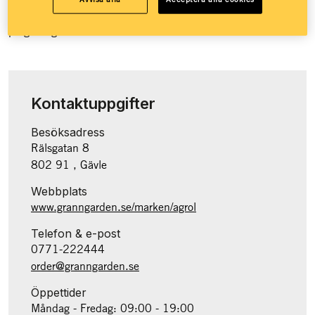
Granngården över 100 butiker runt om i landet och e-handel
på granngården.se.
Kontaktuppgifter
Besöksadress
Rälsgatan 8
802 91 , Gävle
Webbplats
www.granngarden.se/marken/agrol
Telefon & e-post
0771-222444
order@granngarden.se
Öppettider
Måndag - Fredag: 09:00 - 19:00