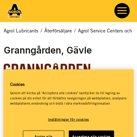
Agrol Lubricants
/
Återförsäljare
/
Agrol Service Centers och åt
Granngården, Gävle
Cookies
Granngården hjälper dig med allt som rör odling, djur och
Genom att klicka på "Acceptera alla cookies" samtycker du till lagring av
cookies på din enhet för att förbättra navigeringen på webbplatsen, analysera
natur. Hos Granngården hittar du ett basutbud av
webbplatsens användning och bistå i våra marknadsföringsinsatser.
smörjmedel, kloka råd och massor av inspiration – så att du
ska få de bästa förutsättningarna för att kunna leva ett
Inställningar för cookies
jordnära liv. Granngården har stöttat drömmar sedan 1880,
då de öppnade sin första lilla gårdshandel på den
småländska landsbygden. Idag, mer än 140 år senare, har
Avvisa alla
Acceptera alla cookies