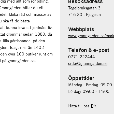
Besöksadress
dig med allt som rör odling,
Granngården hittar du ett
Tegelbruksgatan 3
del, kloka råd och massor av
716 30 , Fjugesta
du ska få de bästa
att kunna leva ett jordnära liv.
Webbplats
ttat drömmar sedan 1880, då
www.granngarden.se/mark
a lilla gårdshandel på den
den. Idag, mer än 140 år
Telefon & e-post
rden över 100 butiker runt om
0771-222444
l på granngården.se.
order@granngarden.se
Öppettider
Måndag - Fredag: 09:00 
Lördag: 09:00 - 14:00
Hitta till oss