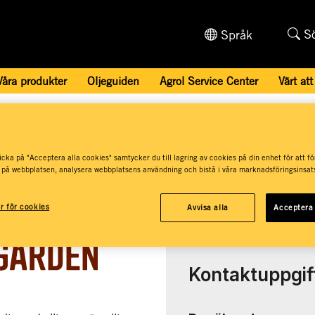
S
Språk
Våra produkter
Oljeguiden
Agrol Service Center
Värt att
 Centers och återförsäljare
/
Granngården Fjugesta
cka på "Acceptera alla cookies" samtycker du till lagring av cookies på din enhet för att fö
 på webbplatsen, analysera webbplatsens användning och bistå i våra marknadsföringsinsats
gården, Fjugesta
ar för cookies
Avvisa alla
Acceptera 
Kontaktuppgif