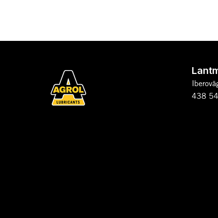
Lant
Iberovä
438 54