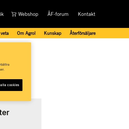
ök
Webshop
ÅF-forum
Kontakt
 veta
Om Agrol
Kunskap
Återförsäljare
rbättra
er.
alla cookies
ter