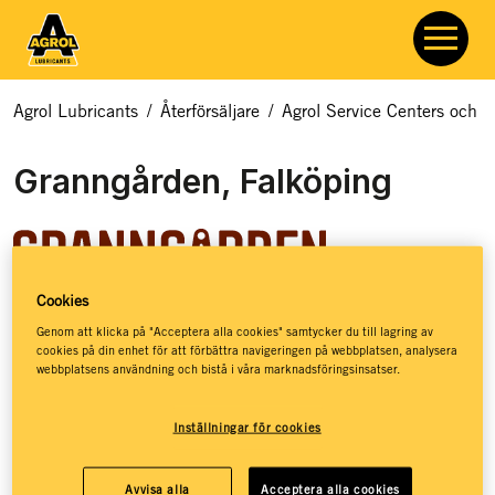
Agrol Lubricants
/
Återförsäljare
/
Agrol Service Centers och åt
Granngården, Falköping
Cookies
Granngården hjälper dig med allt som rör odling, djur och
Genom att klicka på "Acceptera alla cookies" samtycker du till lagring av
cookies på din enhet för att förbättra navigeringen på webbplatsen, analysera
natur. Hos Granngården hittar du ett basutbud av
webbplatsens användning och bistå i våra marknadsföringsinsatser.
smörjmedel, kloka råd och massor av inspiration – så att du
ska få de bästa förutsättningarna för att kunna leva ett
Inställningar för cookies
jordnära liv. Granngården har stöttat drömmar sedan 1880,
då de öppnade sin första lilla gårdshandel på den
småländska landsbygden. Idag, mer än 140 år senare, har
Avvisa alla
Acceptera alla cookies