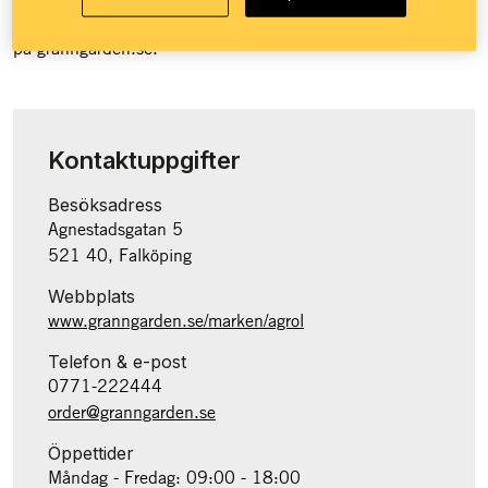
Granngården över 100 butiker runt om i landet och e-handel
på granngården.se.
Kontaktuppgifter
Besöksadress
Agnestadsgatan 5
521 40, Falköping
Webbplats
www.granngarden.se/marken/agrol
Telefon & e-post
0771-222444
order@granngarden.se
Öppettider
Måndag - Fredag: 09:00 - 18:00