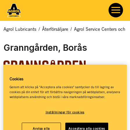
Agrol Lubricants
/
Återförsäljare
/
Agrol Service Centers och åt
Granngården, Borås
Cookies
Granngården hjälper dig med allt som rör odling, djur och
Genom att klicka på "Acceptera alla cookies" samtycker du till lagring av
cookies på din enhet för att förbättra navigeringen på webbplatsen, analysera
natur. Hos Granngården hittar du ett basutbud av
webbplatsens användning och bistå i våra marknadsföringsinsatser.
smörjmedel, kloka råd och massor av inspiration – så att du
ska få de bästa förutsättningarna för att kunna leva ett
Inställningar för cookies
jordnära liv. Granngården har stöttat drömmar sedan 1880,
då de öppnade sin första lilla gårdshandel på den
småländska landsbygden. Idag, mer än 140 år senare, har
Avvisa alla
Acceptera alla cookies