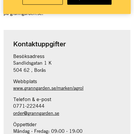
Granngården över 100 butiker runt om i landet och e-handel
på granngården.se.
Kontaktuppgifter
Besöksadress
Sandlidsgatan 1 K
504 62 , Borås
Webbplats
www.granngarden.se/marken/agrol
Telefon & e-post
0771-222444
order@granngarden.se
Öppettider
Måndag - Fredag: 09:00 - 19:00