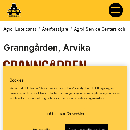
Agrol Lubricants
/
Återförsäljare
/
Agrol Service Centers och åt
Granngården, Arvika
Cookies
Granngården hjälper dig med allt som rör odling, djur och
Genom att klicka på "Acceptera alla cookies" samtycker du till lagring av
cookies på din enhet för att förbättra navigeringen på webbplatsen, analysera
natur. Hos Granngården hittar du ett basutbud av
webbplatsens användning och bistå i våra marknadsföringsinsatser.
smörjmedel, kloka råd och massor av inspiration – så att du
ska få de bästa förutsättningarna för att kunna leva ett
Inställningar för cookies
jordnära liv. Granngården har stöttat drömmar sedan 1880,
då de öppnade sin första lilla gårdshandel på den
småländska landsbygden. Idag, mer än 140 år senare, har
Avvisa alla
Acceptera alla cookies