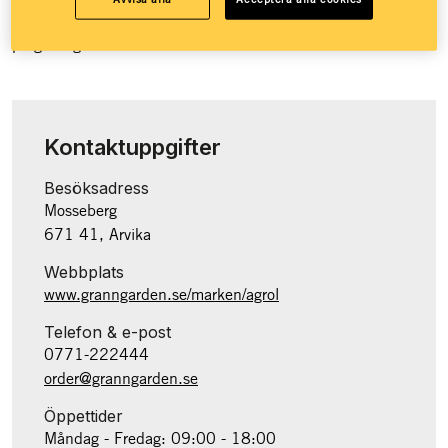
Granngården över 100 butiker runt om i landet och e-handel
på granngården.se.
Kontaktuppgifter
Besöksadress
Mosseberg
671 41, Arvika
Webbplats
www.granngarden.se/marken/agrol
Telefon & e-post
0771-222444
order@granngarden.se
Öppettider
Måndag - Fredag: 09:00 - 18:00