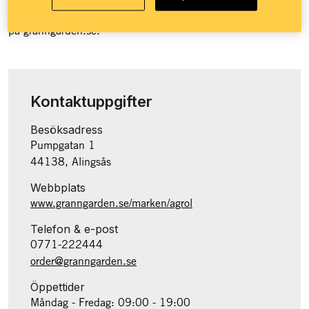
Granngården över 100 butiker runt om i landet och e-handel
på granngården.se.
Kontaktuppgifter
Besöksadress
Pumpgatan 1
44138, Alingsås
Webbplats
www.granngarden.se/marken/agrol
Telefon & e-post
0771-222444
order@granngarden.se
Öppettider
Måndag - Fredag: 09:00 - 19:00