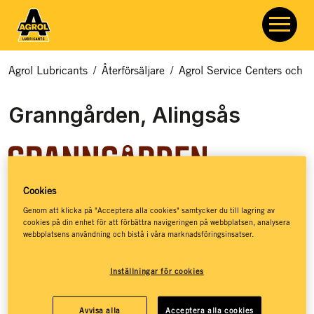
Agrol Lubricants
/
Återförsäljare
/
Agrol Service Centers och åt
Granngården, Alingsås
Cookies
Granngården hjälper dig med allt som rör odling, djur och
Genom att klicka på "Acceptera alla cookies" samtycker du till lagring av
cookies på din enhet för att förbättra navigeringen på webbplatsen, analysera
natur. Hos Granngården hittar du ett basutbud av
webbplatsens användning och bistå i våra marknadsföringsinsatser.
smörjmedel, kloka råd och massor av inspiration – så att du
ska få de bästa förutsättningarna för att kunna leva ett
Inställningar för cookies
jordnära liv. Granngården har stöttat drömmar sedan 1880,
då de öppnade sin första lilla gårdshandel på den
småländska landsbygden. Idag, mer än 140 år senare, har
Avvisa alla
Acceptera alla cookies